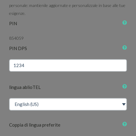
personale: mantienile aggiornate e personalizzale in base alle tue
esigenze.
PIN
854059
PIN DPS
lingua ablioTEL
Coppia di lingua preferite