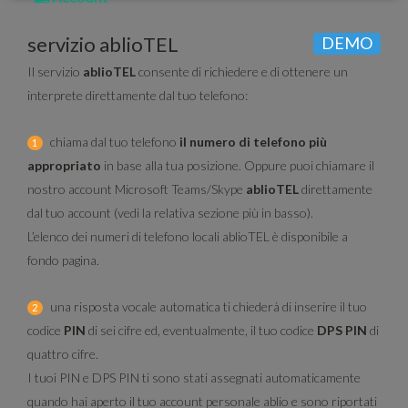
servizio ablioTEL
DEMO
Il servizio
ablioTEL
consente di richiedere e di ottenere un
interprete direttamente dal tuo telefono:
chiama dal tuo telefono
il numero di telefono più
1
appropriato
in base alla tua posizione. Oppure puoi chiamare il
nostro account Microsoft Teams/Skype
ablioTEL
direttamente
dal tuo account (vedi la relativa sezione più in basso).
L’elenco dei numeri di telefono locali ablioTEL è disponibile a
fondo pagina.
una risposta vocale automatica ti chiederà di inserire il tuo
2
codice
PIN
di sei cifre ed, eventualmente, il tuo codice
DPS PIN
di
quattro cifre.
I tuoi PIN e DPS PIN ti sono stati assegnati automaticamente
quando hai aperto il tuo account personale ablio e sono riportati