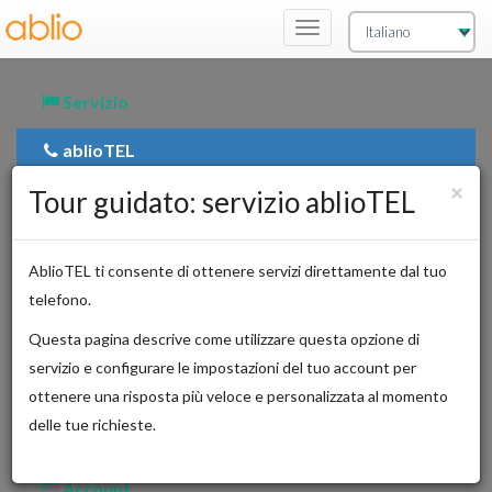
Commutatore
navigazione
Servizio
ablioTEL
Ch
×
Tour guidato: servizio ablioTEL
Prenotazioni
Attività
AblioTEL ti consente di ottenere servizi direttamente dal tuo
Valutazioni
telefono.
Questa pagina descrive come utilizzare questa opzione di
Fatturazioni
servizio e configurare le impostazioni del tuo account per
Contatti
ottenere una risposta più veloce e personalizzata al momento
delle tue richieste.
Interpreti
Account