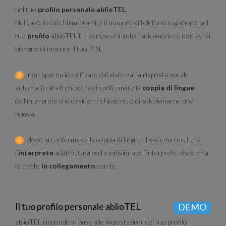
nel tuo
profilo personale ablioTEL
.
Nel caso in cui chiami tramite il numero di telefono registrato nel
tuo
profilo
ablioTEL ti riconoscerà automaticamente e non avrai
bisogno di inserire il tuo PIN.
non appena identificato dal sistema, la risposta vocale
3
automatizzata ti chiederà di confermare la
coppia di lingue
dell’interprete che desideri richiedere, o di selezionarne una
nuova.
dopo la conferma della coppia di lingue, il sistema cercherà
4
l’
interprete
adatto. Una volta individuato l’interprete, il sistema
lo mette
in collegamento
con te.
Il tuo profilo personale ablioTEL
DEMO
ablioTEL risponde in base alle impostazioni del tuo profilo