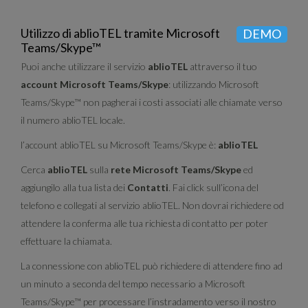
Utilizzo di ablioTEL tramite Microsoft
DEMO
Teams/Skype™
Puoi anche utilizzare il servizio
ablioTEL
attraverso il tuo
account Microsoft Teams/Skype
: utilizzando Microsoft
Teams/Skype™ non pagherai i costi associati alle chiamate verso
il numero ablioTEL locale.
l’account ablioTEL su Microsoft Teams/Skype è:
ablioTEL
Cerca
ablioTEL
sulla
rete Microsoft Teams/Skype
ed
aggiungilo alla tua lista dei
Contatti
. Fai click sull’icona del
telefono e collegati al servizio ablioTEL. Non dovrai richiedere od
attendere la conferma alle tua richiesta di contatto per poter
effettuare la chiamata.
La connessione con ablioTEL può richiedere di attendere fino ad
un minuto a seconda del tempo necessario a Microsoft
Teams/Skype™ per processare l’instradamento verso il nostro