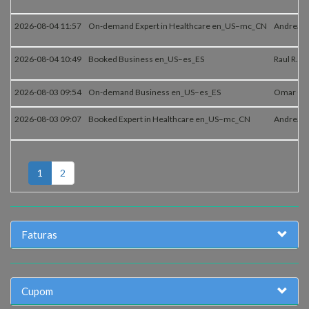
2026-08-04 11:57
On-demand Expert in Healthcare en_US–mc_CN
Andrea K
2026-08-04 10:49
Booked Business en_US–es_ES
Raul R.
2026-08-03 09:54
On-demand Business en_US–es_ES
Omar G.
2026-08-03 09:07
Booked Expert in Healthcare en_US–mc_CN
Andrea K
1
2
Faturas
Cupom