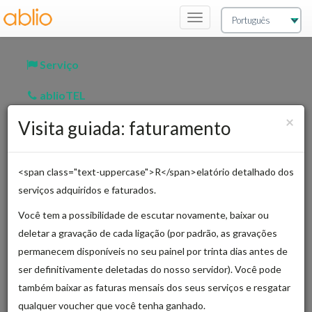
Navegação
de
Alternância
Serviço
ablioTEL
Fe
×
Visita guiada: faturamento
Horários agendados
Atividade
<span class="text-uppercase">R</span>elatório detalhado dos
Avaliação
serviços adquiridos e faturados.
Você tem a possibilidade de escutar novamente, baixar ou
Faturamento
deletar a gravação de cada ligação (por padrão, as gravações
Contatos
permanecem disponíveis no seu painel por trinta dias antes de
ser definitivamente deletadas do nosso servidor). Você pode
Intérpretes
também baixar as faturas mensais dos seus serviços e resgatar
qualquer voucher que você tenha ganhado.
Conta