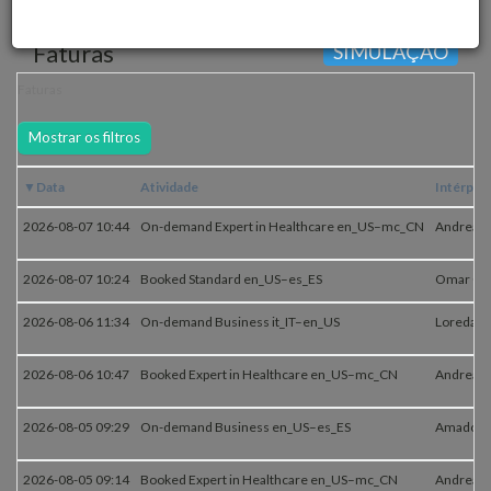
Faturas
SIMULAÇÃO
Faturas
Mostrar os filtros
Data
Atividade
Intérpre
2026-08-07 10:44
On-demand Expert in Healthcare en_US–mc_CN
Andrea K
2026-08-07 10:24
Booked Standard en_US–es_ES
Omar G.
2026-08-06 11:34
On-demand Business it_IT–en_US
Loredana 
2026-08-06 10:47
Booked Expert in Healthcare en_US–mc_CN
Andrea K
2026-08-05 09:29
On-demand Business en_US–es_ES
Amado V.
2026-08-05 09:14
Booked Expert in Healthcare en_US–mc_CN
Andrea K