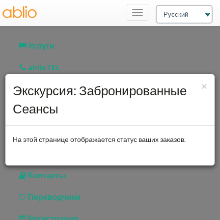
Переключатель
навигации
Услуги
ablioTEL
За
×
Экскурсия: Забронированные
Бронирование
Сеансы
Деятельность
Отзыв
На этой странице отображается статус ваших заказов.
Счета-фактуры
Контакты
Переводчики
Регистрация