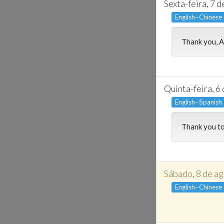
Sexta-feira, 7 
English–Chinese
Thank you, A
Quinta-feira, 6
English–Spanish
Thank you to
Sábado, 8 de a
English–Chinese