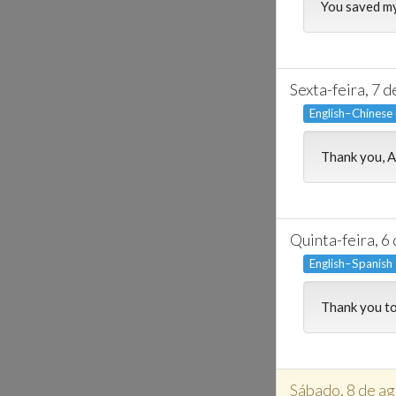
You saved my
Sexta-feira, 7 
English–Chinese
Thank you, A
Quinta-feira, 6
English–Spanish
Thank you to
Sábado, 8 de a