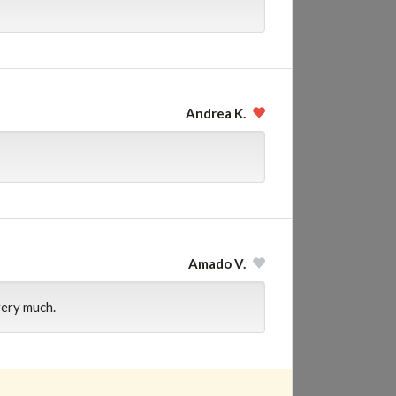
Andrea K.
Amado V.
very much.