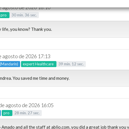
de agosto de 2026 18:10
pro
30
min.
36
sec.
 life, you know? Thank you.
de agosto de 2026 17:13
 (Mandarin)
expert
Healthcare
39
min.
12
sec.
ndrea. You saved me time and money.
 de agosto de 2026 16:05
pro
28
min.
27
sec.
 Amado and all the staff at ablio.com, you did a great job thank you 