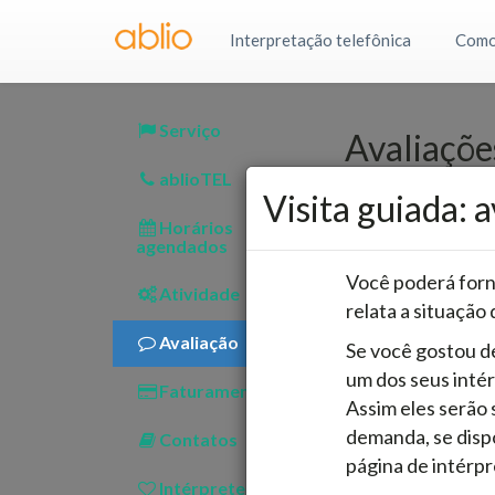
Interpretação telefônica
Como
Serviço
Avaliaçõe
ablioTEL
Visita guiada: 
Sábado, 8 de a
Horários
English–Chinese
agendados
Você poderá forne
Atividade
relata a situação 
Sábado, 8 de a
Avaliação
Se você gostou de
English–Spanish
um dos seus intér
Faturamento
Assim eles serão 
Excellent se
demanda, se disp
Contatos
página de intérpr
Intérpretes