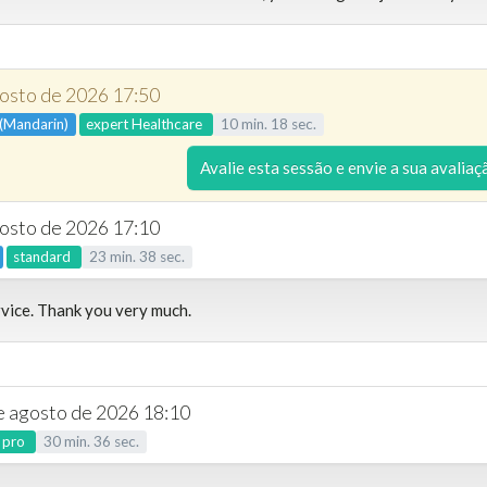
gosto de 2026 17:50
 (Mandarin)
expert
Healthcare
10
min.
18
sec.
Avalie esta sessão e envie a sua avaliaç
gosto de 2026 17:10
standard
23
min.
38
sec.
rvice. Thank you very much.
de agosto de 2026 18:10
pro
30
min.
36
sec.