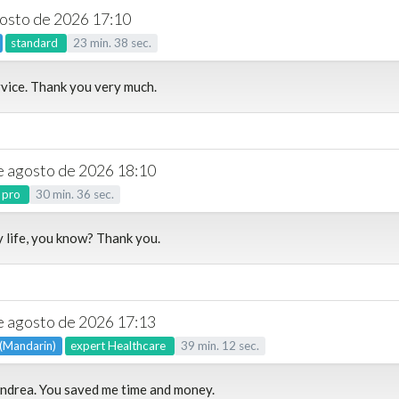
gosto de 2026 17:10
standard
23
min.
38
sec.
rvice. Thank you very much.
de agosto de 2026 18:10
pro
30
min.
36
sec.
 life, you know? Thank you.
de agosto de 2026 17:13
 (Mandarin)
expert
Healthcare
39
min.
12
sec.
ndrea. You saved me time and money.