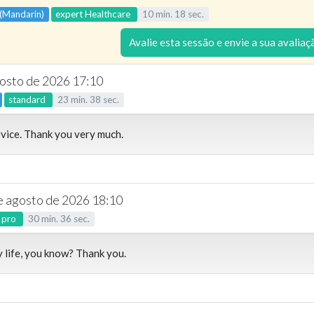
 (Mandarin)
expert
Healthcare
10
min.
18
sec.
Avalie esta sessão e envie a sua avaliaç
gosto de 2026 17:10
standard
23
min.
38
sec.
rvice. Thank you very much.
de agosto de 2026 18:10
pro
30
min.
36
sec.
 life, you know? Thank you.