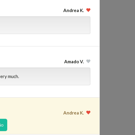
Andrea K.
Amado V.
very much.
Andrea K.
ão