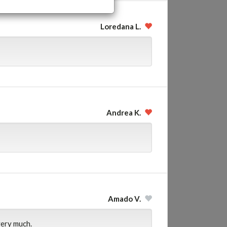
Loredana L.
Andrea K.
Amado V.
very much.