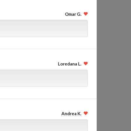
Omar G.
Loredana L.
Andrea K.