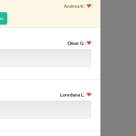
Andrea K.
ão
Omar G.
Loredana L.