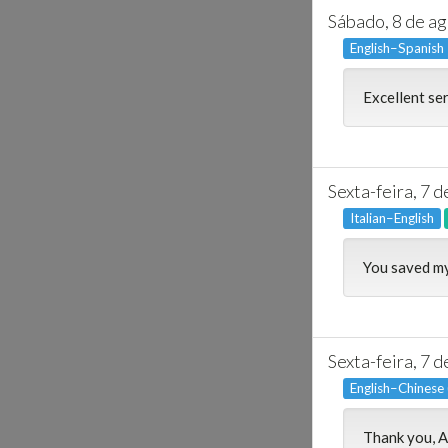
Sábado, 8 de a
English–Spanish
Excellent se
Sexta-feira, 7 
Italian–English
You saved my
Sexta-feira, 7 
English–Chinese
Thank you, A