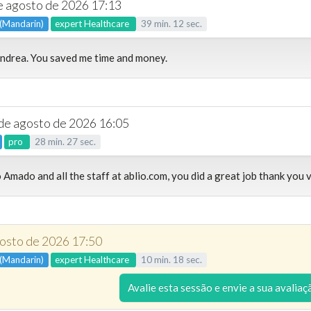
de agosto de 2026 17:13
 (Mandarin)
expert
Healthcare
39
min.
12
sec.
ndrea. You saved me time and money.
 de agosto de 2026 16:05
pro
28
min.
27
sec.
 Amado and all the staff at ablio.com, you did a great job thank you 
gosto de 2026 17:50
 (Mandarin)
expert
Healthcare
10
min.
18
sec.
Avalie esta sessão e envie a sua avaliaç