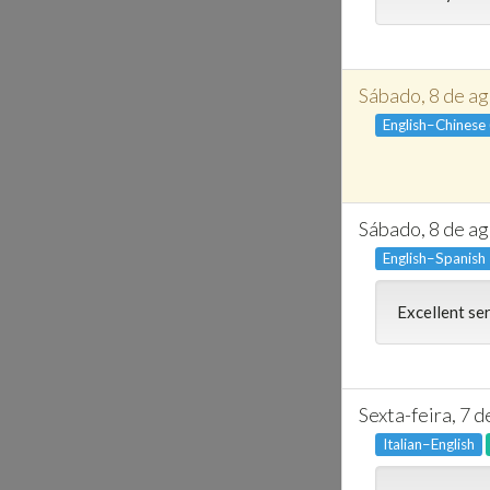
Sábado, 8 de a
English–Chinese
Sábado, 8 de a
English–Spanish
Excellent se
Sexta-feira, 7 
Italian–English