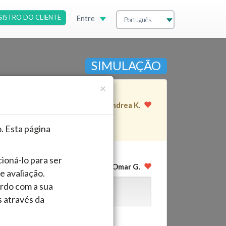
GISTRO DO CLIENTE
Entre
SIMULAÇÃO
Fechar
×
Andrea K.
ão
. Esta página
ioná-lo para ser
Omar G.
e avaliação.
ordo com a sua
 através da