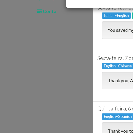
Sexta-feira, 7 
Conta
Italian–English
You saved my
Sexta-feira, 7 
English–Chinese
Thank you, A
Quinta-feira, 6
English–Spanish
Thank you to