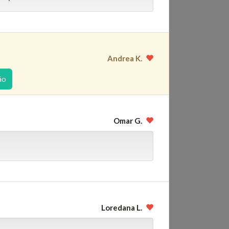
Andrea K.
ão
Omar G.
Loredana L.