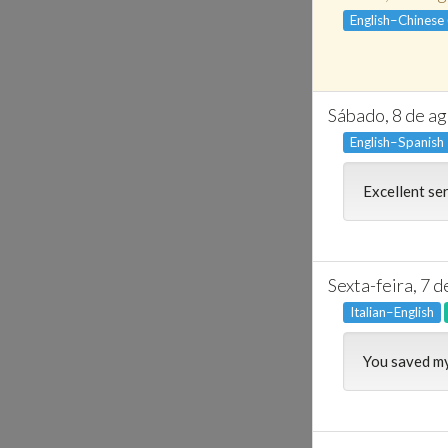
English–Chinese
Sábado, 8 de a
English–Spanish
Excellent se
Sexta-feira, 7 
Italian–English
You saved my