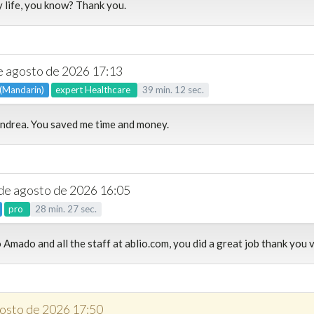
 life, you know? Thank you.
de agosto de 2026 17:13
 (Mandarin)
expert
Healthcare
39
min.
12
sec.
ndrea. You saved me time and money.
 de agosto de 2026 16:05
pro
28
min.
27
sec.
 Amado and all the staff at ablio.com, you did a great job thank you 
gosto de 2026 17:50