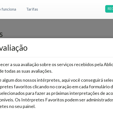
RE
 funciona
Tarifas
s
avaliação
gosto de 2026 17:50
 (Mandarin)
expert
Healthcare
10
min.
18
sec.
Avalie esta sessão e envie a sua avaliaç
cer a sua avaliação sobre os serviços recebidos pela Ablio
de todas as suas avaliações.
gosto de 2026 17:10
 algum dos nossos intérpretes, aqui você conseguirá selec
standard
23
min.
38
sec.
pretes favoritos clicando no coração em cada formulário d
selecionados para fazer as próximas interpretações de ac
rvice. Thank you very much.
oníveis. Os Intérpretes Favoritos podem ser administrados
etes no seu painel.